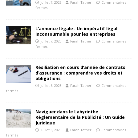
juillet 7, 2023
Farah Tatheri
Commentaires
fermés
L’annonce légale : Un impératif légal
incontournable pour les entreprises
juillet 7, 2023
Farah Tatheri
Commentaires
fermés
Résiliation en cours d’année de contrats
d’assurance : comprendre vos droits et
obligations
juillet 6, 2023
Farah Tatheri
Commentaires
fermés
Naviguer dans le Labyrinthe
Réglementaire de la Publicité : Un Guide
Juridique
juillet 6, 2023
Farah Tatheri
Commentaires
fermés