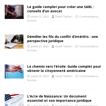
Le guide complet pour créer une SARL :
conseils d’un avocat
juillet 22, 2023
Farah Tatheri
Commentaires
fermés
Démêler les fils du conflit d’intérêts : une
perspective juridique
juillet 21, 2023
Farah Tatheri
Commentaires
fermés
Le chemin vers l’étoile: Guide complet pour
obtenir la citoyenneté américaine
juillet 20, 2023
Farah Tatheri
Commentaires
fermés
L’Acte de Naissance: Un document
essentiel et son importance juridique
juillet 19, 2023
Farah Tatheri
Commentaires