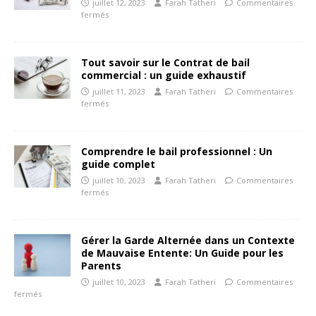
juillet 12, 2023
Farah Tatheri
Commentaires
fermés
Tout savoir sur le Contrat de bail
commercial : un guide exhaustif
juillet 11, 2023
Farah Tatheri
Commentaires
fermés
Comprendre le bail professionnel : Un
guide complet
juillet 10, 2023
Farah Tatheri
Commentaires
fermés
Gérer la Garde Alternée dans un Contexte
de Mauvaise Entente: Un Guide pour les
Parents
juillet 10, 2023
Farah Tatheri
Commentaires
fermés