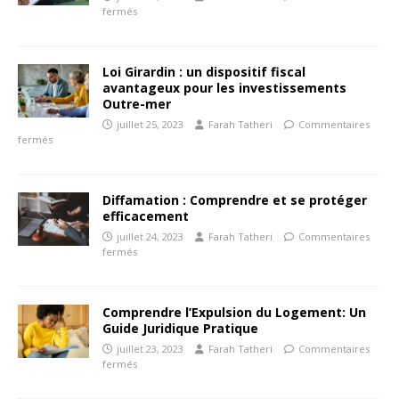
fermés
Loi Girardin : un dispositif fiscal
avantageux pour les investissements
Outre-mer
juillet 25, 2023
Farah Tatheri
Commentaires
fermés
Diffamation : Comprendre et se protéger
efficacement
juillet 24, 2023
Farah Tatheri
Commentaires
fermés
Comprendre l’Expulsion du Logement: Un
Guide Juridique Pratique
juillet 23, 2023
Farah Tatheri
Commentaires
fermés