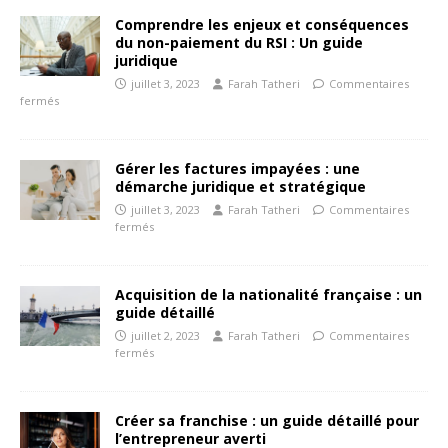
Comprendre les enjeux et conséquences
du non-paiement du RSI : Un guide
juridique
juillet 3, 2023
Farah Tatheri
Commentaires
fermés
Gérer les factures impayées : une
démarche juridique et stratégique
juillet 3, 2023
Farah Tatheri
Commentaires
fermés
Acquisition de la nationalité française : un
guide détaillé
juillet 2, 2023
Farah Tatheri
Commentaires
fermés
Créer sa franchise : un guide détaillé pour
l’entrepreneur averti