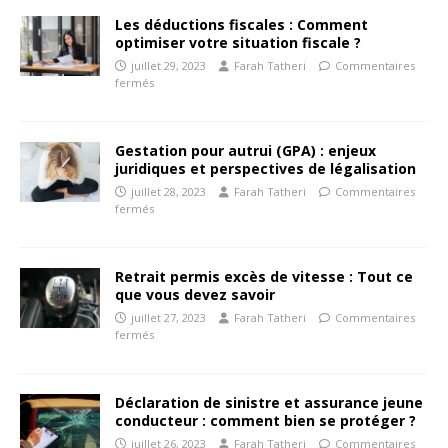
Les déductions fiscales : Comment
optimiser votre situation fiscale ?
juillet 29, 2023
Farah Tatheri
Commentaires
fermés
Gestation pour autrui (GPA) : enjeux
juridiques et perspectives de légalisation
juillet 28, 2023
Farah Tatheri
Commentaires
fermés
Retrait permis excès de vitesse : Tout ce
que vous devez savoir
juillet 27, 2023
Farah Tatheri
Commentaires
fermés
Déclaration de sinistre et assurance jeune
conducteur : comment bien se protéger ?
juillet 26, 2023
Farah Tatheri
Commentaires