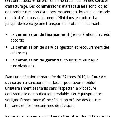
Un contentieux récurrent concerne la tarification des services
d’affacturage. Les
commissions d’affacturage
font l’objet
de nombreuses contestations, notamment lorsque leur mode
de calcul n’est pas clairement défini dans le contrat. La
jurisprudence exige une transparence totale concernant :
La
commission de financement
(rémunération du crédit
accordé)
La
commission de service
(gestion et recouvrement des
créances)
La
commission de garantie
(couverture du risque
d’insolvabilité)
Dans une décision remarquée du 27 mars 2019, la
Cour de
cassation
a sanctionné un factor pour avoir modifié
unilatéralement ses tarifs sans respecter la procédure
contractuelle de notification préalable. Cette jurisprudence
souligne l’importance d’une rédaction précise des clauses
tarifaires et des mécanismes de révision.
Par ailleurs, la question du
taux effectif global
(TEG) suscite