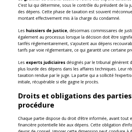
C’est lui qui détermine, sous le contrôle du président de la ju
des dépens. Cette phase de taxation est souvent méconnue de
montant effectivement mis à la charge du condamné.
Les
huissiers de justice
, désormais commissaires de justi
également au processus lorsque la décision doit être signi
tarifés réglementairement, s’ajoutent aux dépens recouvrab
tarifs par voie réglementaire, ce qui garantit une certaine prév
Les
experts judiciaires
désignés par le tribunal génèrent d
plus lourde des dépens dans les affaires techniques. Leur 
taxation rendue par le juge. La partie qui a sollicité l’expe
initiale, récupérable si elle gagne le procès.
Droits et obligations des parties
procédure
Chaque partie dispose du droit d’être informée, avant tout 
financière potentielle liée aux dépens. Cette obligation d’inf
devoir de conseil. Ignorer cette dimension peut conduire à