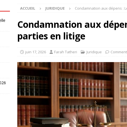
ACCUEIL
JURIDIQUE
Condamnation aux dépens : Les
elle
Condamnation aux dépens
parties en litige
juin 17, 2026
Farah Tatheri
Juridique
Commenta
2026