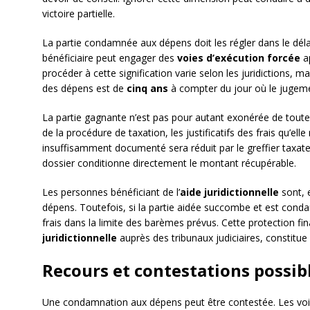
victoire partielle.
La partie condamnée aux dépens doit les régler dans le délai 
bénéficiaire peut engager des
voies d’exécution forcée
ap
procéder à cette signification varie selon les juridictions, m
des dépens est de
cinq ans
à compter du jour où le jugemen
La partie gagnante n’est pas pour autant exonérée de toute o
de la procédure de taxation, les justificatifs des frais qu’el
insuffisamment documenté sera réduit par le greffier taxateu
dossier conditionne directement le montant récupérable.
Les personnes bénéficiant de l’
aide juridictionnelle
sont, 
dépens. Toutefois, si la partie aidée succombe et est cond
frais dans la limite des barèmes prévus. Cette protection fi
juridictionnelle
auprès des tribunaux judiciaires, constitue 
Recours et contestations possib
Une condamnation aux dépens peut être contestée. Les voies