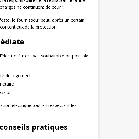
 la responsabilité de la résiliation incombe
s charges ne continuent de courir.
feste, le fournisseur peut, après un certain
 contentieux de la protection.
médiate
’électricité n’est pas souhaitable ou possible.
nte du logement
iétaire
ession
ation électrique tout en respectant les
onseils pratiques