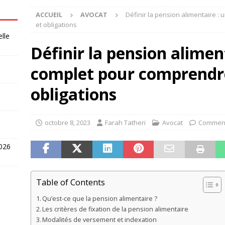
ACCUEIL
AVOCAT
Définir la pension alimentaire :
et obligations
elle
Définir la pension alimen
complet pour comprendre
obligations
octobre 8, 2023
Farah Tatheri
Avocat
Comment
2026
Table of Contents
Qu’est-ce que la pension alimentaire ?
Les critères de fixation de la pension alimentaire
Modalités de versement et indexation