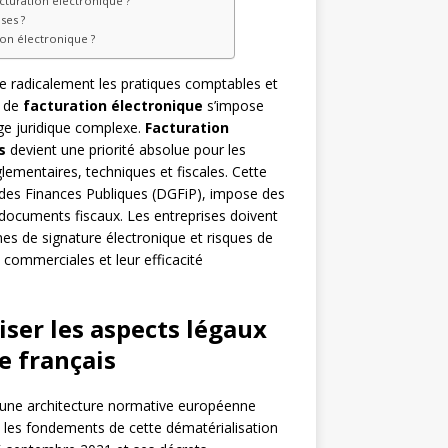
acturation électronique ?
ses ?
ion électronique ?
 radicalement les pratiques comptables et
n de
facturation électronique
s’impose
ge juridique complexe.
Facturation
s
devient une priorité absolue pour les
glementaires, techniques et fiscales. Cette
 des Finances Publiques (DGFiP), impose des
des documents fiscaux. Les entreprises doivent
es de signature électronique et risques de
 commerciales et leur efficacité
iser les aspects légaux
e français
ur une architecture normative européenne
it les fondements de cette dématérialisation