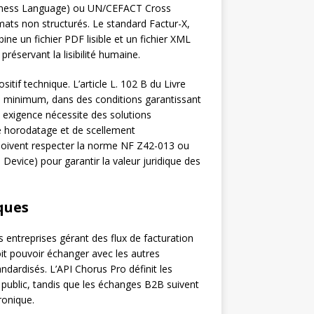
usiness Language) ou UN/CEFACT Cross
rmats non structurés. Le standard Factur-X,
ne un fichier PDF lisible et un fichier XML
préservant la lisibilité humaine.
itif technique. L’article L. 102 B du Livre
s minimum, dans des conditions garantissant
e exigence nécessite des solutions
e horodatage et de scellement
 doivent respecter la norme NF Z42-013 ou
 Device) pour garantir la valeur juridique des
ques
s entreprises gérant des flux de facturation
it pouvoir échanger avec les autres
dardisés. L’API Chorus Pro définit les
 public, tandis que les échanges B2B suivent
ronique.