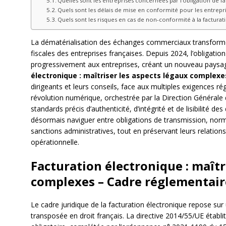
Quelles sont les entreprises concernées par l’obligation de f
Quels sont les délais de mise en conformité pour les entrepri
Quels sont les risques en cas de non-conformité à la facturat
La dématérialisation des échanges commerciaux transforme
fiscales des entreprises françaises. Depuis 2024, l’obligatio
progressivement aux entreprises, créant un nouveau paysa
électronique : maîtriser les aspects légaux complexe
dirigeants et leurs conseils, face aux multiples exigences ré
révolution numérique, orchestrée par la Direction Générale
standards précis d’authenticité, d’intégrité et de lisibilité 
désormais naviguer entre obligations de transmission, norm
sanctions administratives, tout en préservant leurs relations
opérationnelle.
Facturation électronique : maîtr
complexes – Cadre réglementair
Le cadre juridique de la facturation électronique repose s
transposée en droit français. La directive 2014/55/UE établ