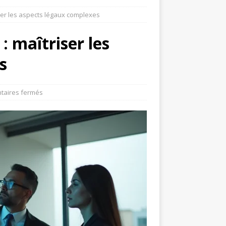
iser les aspects légaux complexes
: maîtriser les
s
aires fermés