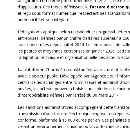
obligatoire, complétée par l’ordonnance n° 2021-1190 du 1
d’application. Ces textes définissent la
facture électroniq
et reçu sous format numérique, respectant des standards t
authenticité et son intégrité.
L’obligation s’applique selon un calendrier progressif déterm
entreprises, définies par un chiffre d’affaires supérieur à 250
sont concernées depuis juillet 2024. Les entreprises de taill
les petites et moyennes entreprises en janvier 2026. Cette a
l’adaptation technique et organisationnelle des acteurs éc
La plateforme Chorus Pro constitue l’infrastructure officiell
avec le secteur public. Développée par l’Agence pour l’informa
centralise les échanges entre fournisseurs et administration
privées, les acteurs peuvent choisir leurs solutions techniqu
d’interopérabilité définies par l’arrêté du 30 mars 2017.
Les sanctions administratives accompagnent cette transfor
transmission d’une facture électronique expose l’entrepris
conforme, plafonnée à 15 000 euros par an. Ces pénalités s’
créant un environnement juridique où la conformité technique