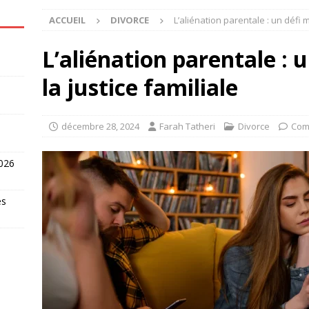
ACCUEIL
DIVORCE
L’aliénation parentale : un défi m
L’aliénation parentale : 
la justice familiale
décembre 28, 2024
Farah Tatheri
Divorce
Com
2026
es