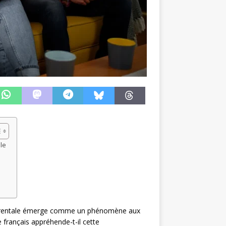
ale
n parentale émerge comme un phénomène aux
français appréhende-t-il cette