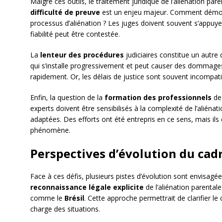
Malgré ces outils, le traitement juridique de l’aliénation par
difficulté de preuve
est un enjeu majeur. Comment démont
processus d’aliénation ? Les juges doivent souvent s’appuye
fiabilité peut être contestée.
La
lenteur des procédures
judiciaires constitue un autre
qui s’installe progressivement et peut causer des dommages ir
rapidement. Or, les délais de justice sont souvent incompati
Enfin, la question de la
formation des professionnels
de 
experts doivent être sensibilisés à la complexité de l’alién
adaptées. Des efforts ont été entrepris en ce sens, mais ils
phénomène.
Perspectives d’évolution du cad
Face à ces défis, plusieurs pistes d’évolution sont envisagée
reconnaissance légale explicite
de l’aliénation parentale
comme le
Brésil
. Cette approche permettrait de clarifier le c
charge des situations.