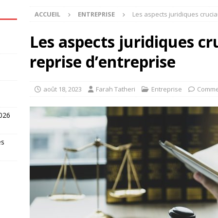
ACCUEIL
ENTREPRISE
Les aspects juridiques crucia
Les aspects juridiques cr
reprise d’entreprise
août 18, 2023
Farah Tatheri
Entreprise
Commen
2026
es