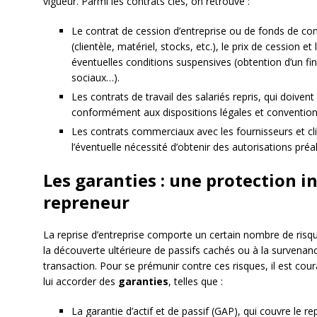
vigueur. Parmi les contrats clés, on retrouve :
Le contrat de cession d’entreprise ou de fonds de co
(clientèle, matériel, stocks, etc.), le prix de cession e
éventuelles conditions suspensives (obtention d’un f
sociaux…).
Les contrats de travail des salariés repris, qui doiven
conformément aux dispositions légales et conventionne
Les contrats commerciaux avec les fournisseurs et client
l’éventuelle nécessité d’obtenir des autorisations préa
Les garanties : une protection i
repreneur
La reprise d’entreprise comporte un certain nombre de risq
la découverte ultérieure de passifs cachés ou à la survena
transaction. Pour se prémunir contre ces risques, il est co
lui accorder des
garanties
, telles que :
La garantie d’actif et de passif (GAP), qui couvre le 