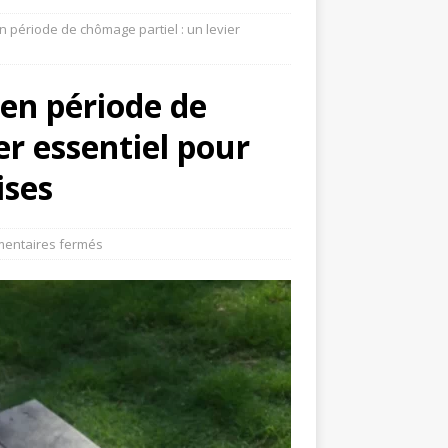
en période de chômage partiel : un levier
 en période de
er essentiel pour
ises
entaires fermés