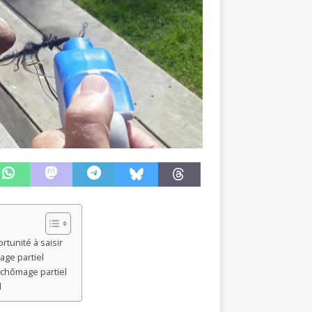
rtunité à saisir
age partiel
chômage partiel
l