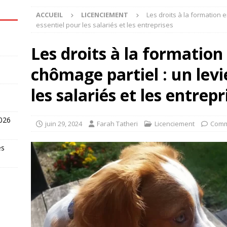
ACCUEIL
LICENCIEMENT
Les droits à la formation 
essentiel pour les salariés et les entreprises
Les droits à la formation
chômage partiel : un levi
les salariés et les entrepr
2026
juin 29, 2024
Farah Tatheri
Licenciement
Comm
es