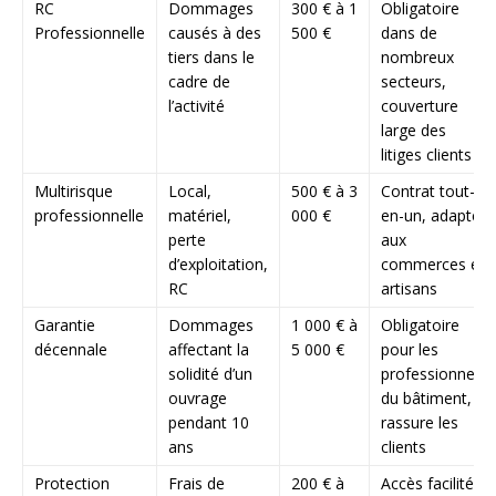
RC
Dommages
300 € à 1
Obligatoire
Professionnelle
causés à des
500 €
dans de
tiers dans le
nombreux
cadre de
secteurs,
l’activité
couverture
large des
litiges clients
Multirisque
Local,
500 € à 3
Contrat tout-
professionnelle
matériel,
000 €
en-un, adapté
perte
aux
d’exploitation,
commerces et
RC
artisans
Garantie
Dommages
1 000 € à
Obligatoire
décennale
affectant la
5 000 €
pour les
solidité d’un
professionnels
ouvrage
du bâtiment,
pendant 10
rassure les
ans
clients
Protection
Frais de
200 € à
Accès facilité