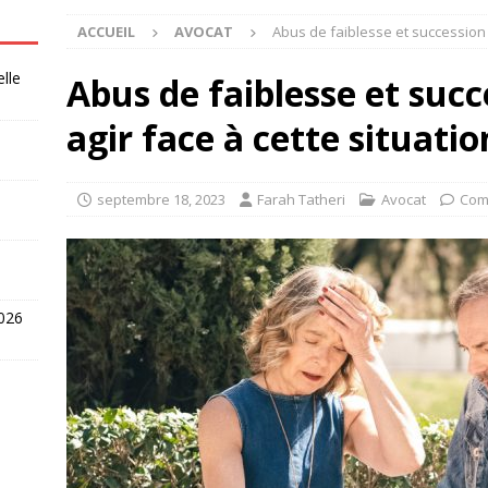
ACCUEIL
AVOCAT
Abus de faiblesse et succession :
elle
Abus de faiblesse et suc
agir face à cette situatio
septembre 18, 2023
Farah Tatheri
Avocat
Com
2026