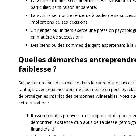
La victime modifie soudainement ses dispositions tes
particulier, sans raison apparente.
La victime se montre réticente à parler de sa succe
implications de ses décisions.
Un héritier ou un tiers exerce une pression psychologi
en matière de succession.
Des biens ou des sommes d’argent appartenant à la v
Quelles démarches entreprendre
faiblesse ?
Suspecter un abus de faiblesse dans le cadre d’une succession
faut agir avec prudence pour ne pas mettre en péril les relat
de protéger les intérêts des personnes vulnérables. Voici q
cette situation :
Rassembler des preuves : il est important de documen
démontrer l’existence d’un abus de faiblesse (témoi
financiers…).