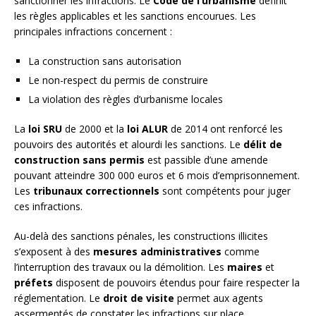
sanctionner les infractions. Le
Code de l’urbanisme
définit
les règles applicables et les sanctions encourues. Les
principales infractions concernent :
La construction sans autorisation
Le non-respect du permis de construire
La violation des règles d’urbanisme locales
La
loi SRU
de 2000 et la
loi ALUR
de 2014 ont renforcé les
pouvoirs des autorités et alourdi les sanctions. Le
délit de
construction sans permis
est passible d’une amende
pouvant atteindre 300 000 euros et 6 mois d’emprisonnement.
Les
tribunaux correctionnels
sont compétents pour juger
ces infractions.
Au-delà des sanctions pénales, les constructions illicites
s’exposent à des
mesures administratives
comme
l’interruption des travaux ou la démolition. Les
maires
et
préfets
disposent de pouvoirs étendus pour faire respecter la
réglementation. Le
droit de visite
permet aux agents
assermentés de constater les infractions sur place.