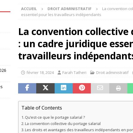
ACCUEIL
DROIT ADMINISTRATIF
La convention col
essentiel pour les travailleurs indépendants
La convention collective 
: un cadre juridique essen
travailleurs indépendant
2026
février 18, 2024
Farah Tatheri
Droit administratif
es
Table of Contents
Qu’est-ce que le portage salarial ?
La convention collective du portage salarial
Les droits et avantages des travailleurs indépendants en port