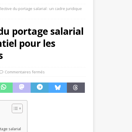
lective du portage salarial : un cadre juridique
du portage salarial
tiel pour les
s
Commentaires fermés
age salarial