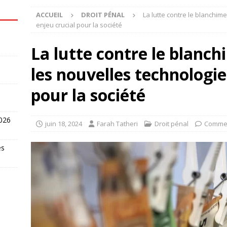
ACCUEIL
DROIT PÉNAL
La lutte contre le blanchime
enjeu crucial pour la société
La lutte contre le blanch
les nouvelles technologie
pour la société
2026
juin 18, 2024
Farah Tatheri
Droit pénal
Commen
es