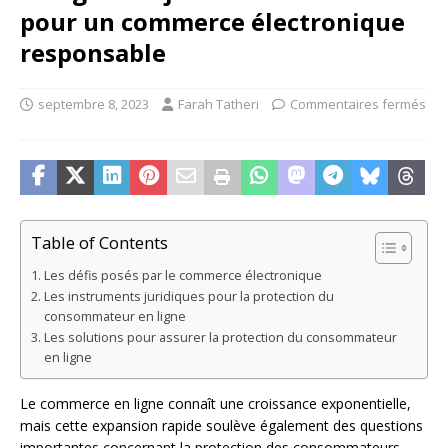
pour un commerce électronique
responsable
septembre 8, 2023
Farah Tatheri
Commentaires fermés
Table of Contents
Les défis posés par le commerce électronique
Les instruments juridiques pour la protection du
consommateur en ligne
Les solutions pour assurer la protection du consommateur
en ligne
Le commerce en ligne connaît une croissance exponentielle,
mais cette expansion rapide soulève également des questions
importantes concernant la protection des consommateurs.