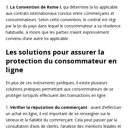
3.
La Convention de Rome I
, qui détermine la loi applicable
aux contrats internationaux conclus entre commerçants et
consommateurs. Selon cette convention, le contrat est régi
par la loi du pays dans lequel le consommateur a sa résidence
habituelle, à moins que les parties n’aient expressément
convenu d’une autre loi applicable.
Les solutions pour assurer la
protection du consommateur en
ligne
En plus de ces instruments juridiques, il existe plusieurs
solutions pratiques permettant aux consommateurs de se
protéger lorsqu’ils effectuent des transactions en ligne :
1.
Vérifier la réputation du commerçant
: avant d’effectuer
un achat en ligne, il est important de se renseigner sur le
sérieux et la fiabilité du commerçant. Cela peut passer par la
consultation d’avis de clients, l’analyse des mentions légales et