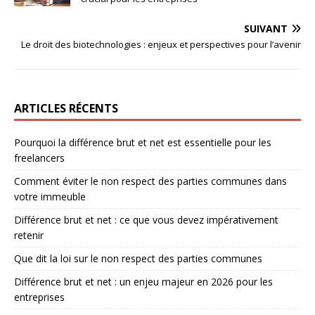
SUIVANT
Le droit des biotechnologies : enjeux et perspectives pour l’avenir
ARTICLES RÉCENTS
Pourquoi la différence brut et net est essentielle pour les
freelancers
Comment éviter le non respect des parties communes dans
votre immeuble
Différence brut et net : ce que vous devez impérativement
retenir
Que dit la loi sur le non respect des parties communes
Différence brut et net : un enjeu majeur en 2026 pour les
entreprises