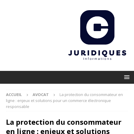
ACCUEIL
AVOCAT
La protection du consommateur en
ligne : enjeux et solutions pour un commerce électronique
responsable
La protection du consommateur
en ligne : enjeux et solutions