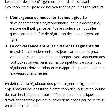
Le secteur des jeux d’argent en ligne est en constante
évolution, ce qui pose de nouveaux défis pour les régulateurs :
L’émergence de nouvelles technologies
: Le
développement des cryptomonnaies, de la blockchain ou
encore de l’intelligence artificielle soulève de nouvelles
questions en matière de régulation des jeux d’argent en
ligne.
La convergence entre les différents segments du
marché
: La frontière entre les jeux d’argent et les jeux
vidéo, par exemple, tend à s’estomper avec l’apparition des
loot boxes ou des paris sur les compétitions e-sport. Les
régulateurs doivent adapter leur approche pour couvrir ces
nouveaux phénomènes.
En définitive, la régulation des jeux d’argent en ligne est un
enjeu majeur pour assurer la protection des joueurs et l’équité
du marché. Il appartient aux différents acteurs impliqués de
travailler ensemble pour relever les défis posés par ce secteur
en pleine croissance.