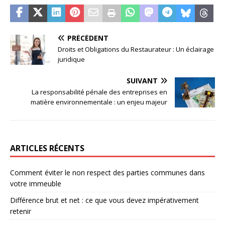
PRÉCÉDENT
Droits et Obligations du Restaurateur : Un éclairage
juridique
SUIVANT
La responsabilité pénale des entreprises en
matière environnementale : un enjeu majeur
ARTICLES RÉCENTS
Comment éviter le non respect des parties communes dans
votre immeuble
Différence brut et net : ce que vous devez impérativement
retenir