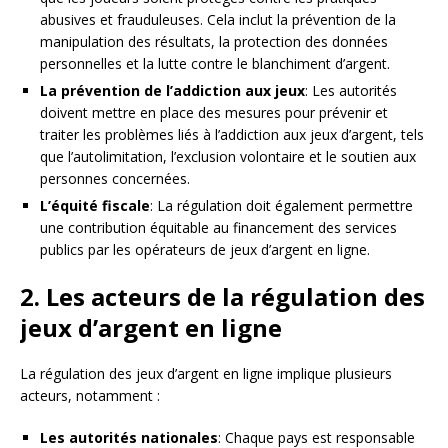
abusives et frauduleuses. Cela inclut la prévention de la
manipulation des résultats, la protection des données
personnelles et la lutte contre le blanchiment d’argent.
La prévention de l’addiction aux jeux
: Les autorités
doivent mettre en place des mesures pour prévenir et
traiter les problèmes liés à l’addiction aux jeux d’argent, tels
que l’autolimitation, l’exclusion volontaire et le soutien aux
personnes concernées.
L’équité fiscale
: La régulation doit également permettre
une contribution équitable au financement des services
publics par les opérateurs de jeux d’argent en ligne.
2. Les acteurs de la régulation des
jeux d’argent en ligne
La régulation des jeux d’argent en ligne implique plusieurs
acteurs, notamment :
Les autorités nationales
: Chaque pays est responsable