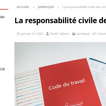
ACCUEIL
JURIDIQUE
La responsabilité civile des e
elle
La responsabilité civile d
janvier 27, 2023
Farah Tatheri
Juridique
Comme
2026