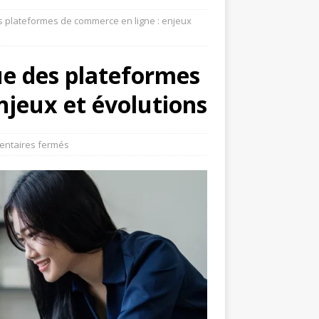
es plateformes de commerce en ligne : enjeux
que des plateformes
njeux et évolutions
ntaires fermés