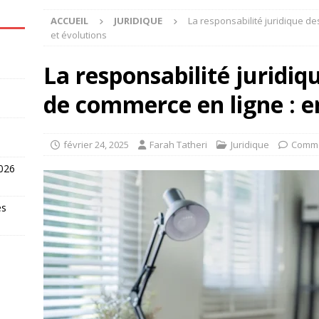
ACCUEIL
JURIDIQUE
La responsabilité juridique d
et évolutions
La responsabilité juridi
de commerce en ligne : e
février 24, 2025
Farah Tatheri
Juridique
Comme
2026
es