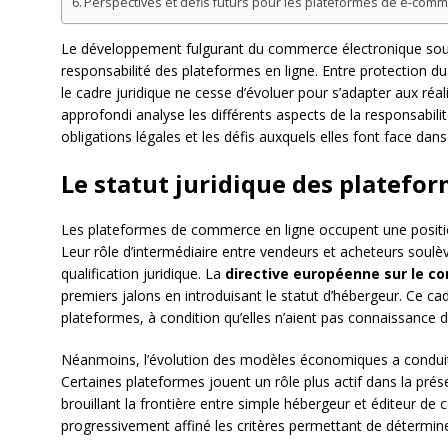
Perspectives et défis futurs pour les plateformes de e-com
Le développement fulgurant du commerce électronique soulè
responsabilité des plateformes en ligne. Entre protection d
le cadre juridique ne cesse d’évoluer pour s’adapter aux r
approfondi analyse les différents aspects de la responsabilit
obligations légales et les défis auxquels elles font face d
Le statut juridique des platef
Les plateformes de commerce en ligne occupent une positio
Leur rôle d’intermédiaire entre vendeurs et acheteurs soulè
qualification juridique. La
directive européenne sur le c
premiers jalons en introduisant le statut d’hébergeur. Ce cad
plateformes, à condition qu’elles n’aient pas connaissance d
Néanmoins, l’évolution des modèles économiques a conduit 
Certaines plateformes jouent un rôle plus actif dans la prés
brouillant la frontière entre simple hébergeur et éditeur de
progressivement affiné les critères permettant de détermine