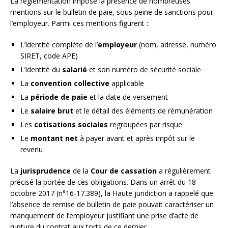
La réglementation impose la présence de nombreuses
mentions sur le bulletin de paie, sous peine de sanctions pour
l’employeur. Parmi ces mentions figurent :
L’identité complète de l’
employeur
(nom, adresse, numéro
SIRET, code APE)
L’identité du
salarié
et son numéro de sécurité sociale
La
convention collective
applicable
La
période de paie
et la date de versement
Le
salaire brut
et le détail des éléments de rémunération
Les
cotisations sociales
regroupées par risque
Le
montant net
à payer avant et après impôt sur le
revenu
La
jurisprudence
de la
Cour de cassation
a régulièrement
précisé la portée de ces obligations. Dans un arrêt du 18
octobre 2017 (n°16-17.389), la Haute juridiction a rappelé que
l’absence de remise de bulletin de paie pouvait caractériser un
manquement de l’employeur justifiant une prise d’acte de
rupture du contrat aux torts de ce dernier.