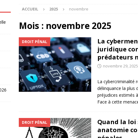
ACCUEIL
2025
novembre
elle
Mois :
novembre 2025
La cybermena
DROIT PÉNAL
juridique co
prédateurs 
novembre 29, 2025
La cybercriminalité
délinquance la plus 
2026
préjudices estimés à
Face à cette menace 
Quand la loi 
DROIT PÉNAL
anatomie co
pénales