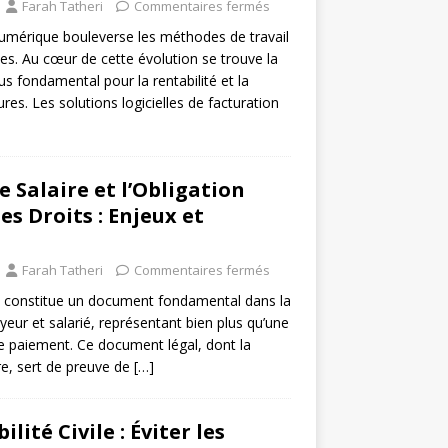
Farah Tatheri
Commentaires fermés
umérique bouleverse les méthodes de travail
ues. Au cœur de cette évolution se trouve la
us fondamental pour la rentabilité et la
res. Les solutions logicielles de facturation
e Salaire et l’Obligation
es Droits : Enjeux et
Farah Tatheri
Commentaires fermés
ire constitue un document fondamental dans la
yeur et salarié, représentant bien plus qu’une
de paiement. Ce document légal, dont la
re, sert de preuve de
[…]
lité Civile : Éviter les