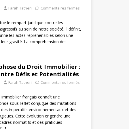
Farah Tatheri
Commentaires fermés
tue le rempart juridique contre les
ressifs au sein de notre société. Il définit,
onne les actes répréhensibles selon une
 leur gravité. La compréhension des
hose du Droit Immobilier :
ntre Défis et Potentialités
Farah Tatheri
Commentaires fermés
 immobilier français connaît une
onde sous l’effet conjugué des mutations
 des impératifs environnementaux et des
ogiques. Cette évolution engendre une
cadres normatifs et des pratiques
i
[…]