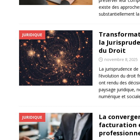
préserver leur compét
existe des approche
substantiellement la
Transformati
JURIDIQUE
la Jurisprud
du Droit
novembre 8, 2025
La jurisprudence de
l’évolution du droit
ont rendu des décis
paysage juridique,
numérique et social
La convergenc
JURIDIQUE
facturation 
professionne