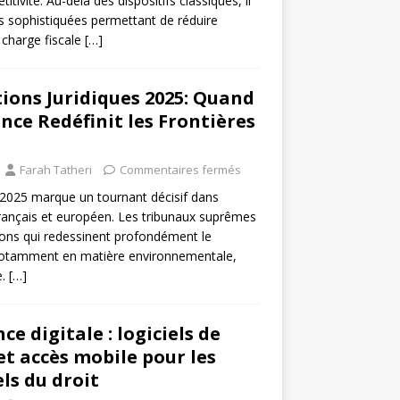
itivité. Au-delà des dispositifs classiques, il
s sophistiquées permettant de réduire
 charge fiscale
[…]
ons Juridiques 2025: Quand
ence Redéfinit les Frontières
Farah Tatheri
Commentaires fermés
 2025 marque un tournant décisif dans
 français et européen. Les tribunaux suprêmes
ions qui redessinent profondément le
 notamment en matière environnementale,
e.
[…]
e digitale : logiciels de
et accès mobile pour les
ls du droit