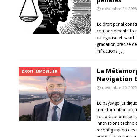
novembre 24, 2025
Le droit pénal consti
comportements transg
catégorise et sancti
gradation précise de
infractions
[…]
La Métamorp
DROIT IMMOBILIER
Navigation E
novembre 20, 2025
Le paysage juridique
transformation prof
socio-économiques,
innovations technol
reconfiguration des 
professionnelles qu