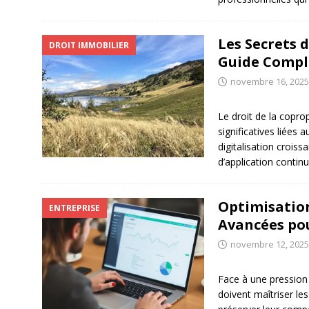
Les Secrets d
DROIT IMMOBILIER
Guide Compl
novembre 16, 2025
Le droit de la copro
significatives liées 
digitalisation croiss
d’application conti
Optimisation
ENTREPRISE
Avancées po
novembre 12, 2025
Face à une pression 
doivent maîtriser le