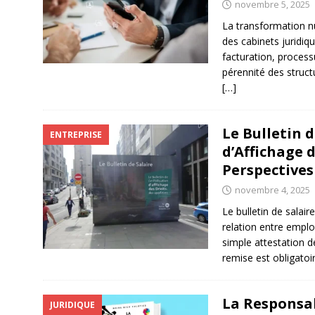
novembre 5, 2025
La transformation n
des cabinets juridiq
facturation, process
pérennité des structu
[…]
Le Bulletin d
ENTREPRISE
d’Affichage d
Perspectives
novembre 4, 2025
Le bulletin de sala
relation entre emplo
simple attestation 
remise est obligatoi
La Responsabi
JURIDIQUE