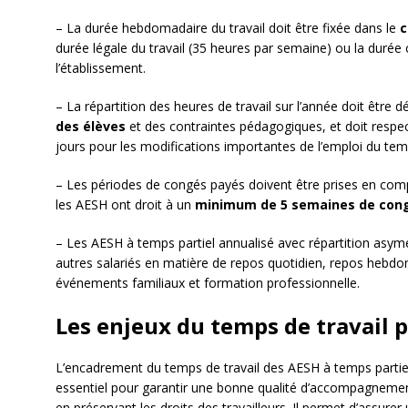
– La durée hebdomadaire du travail doit être fixée dans le
c
durée légale du travail (35 heures par semaine) ou la durée
l’établissement.
– La répartition des heures de travail sur l’année doit êtr
des élèves
et des contraintes pédagogiques, et doit respe
jours pour les modifications importantes de l’emploi du tem
– Les périodes de congés payés doivent être prises en compt
les AESH ont droit à un
minimum de 5 semaines de cong
– Les AESH à temps partiel annualisé avec répartition asym
autres salariés en matière de repos quotidien, repos hebdo
événements familiaux et formation professionnelle.
Les enjeux du temps de travail 
L’encadrement du temps de travail des AESH à temps partiel
essentiel pour garantir une bonne qualité d’accompagnemen
en préservant les droits des travailleurs. Il permet d’assur