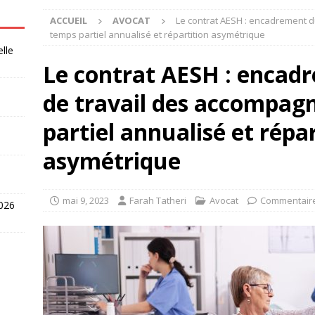
ACCUEIL
AVOCAT
Le contrat AESH : encadrement 
temps partiel annualisé et répartition asymétrique
elle
Le contrat AESH : encad
de travail des accompag
partiel annualisé et répa
asymétrique
mai 9, 2023
Farah Tatheri
Avocat
Commentair
2026