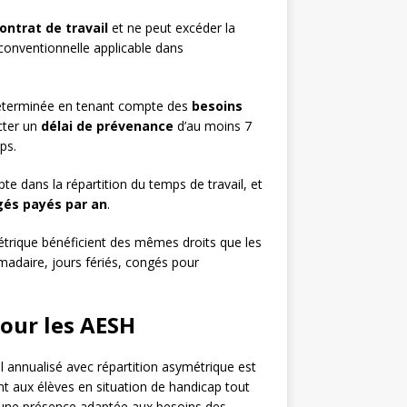
ontrat de travail
et ne peut excéder la
 conventionnelle applicable dans
e déterminée en tenant compte des
besoins
cter un
délai de prévenance
d’au moins 7
ps.
e dans la répartition du temps de travail, et
és payés par an
.
étrique bénéficient des mêmes droits que les
madaire, jours fériés, congés pour
pour les AESH
 annualisé avec répartition asymétrique est
t aux élèves en situation de handicap tout
er une présence adaptée aux besoins des