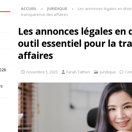
ACCUEIL
JURIDIQUE
Les annonces légales en droit f
transparence des affaires
Les annonces légales en d
outil essentiel pour la t
affaires
2026
novembre 5, 2023
Farah Tatheri
Juridique
Com
es