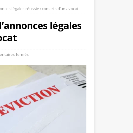
onces légales réussie : conseils d’un avocat
d’annonces légales
ocat
ntaires fermés