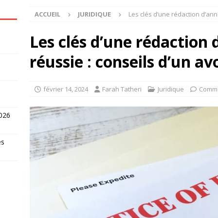
ACCUEIL
JURIDIQUE
Les clés d’une rédaction d’ann
Les clés d’une rédaction 
réussie : conseils d’un av
février 14, 2024
Farah Tatheri
Juridique
Comme
2026
es