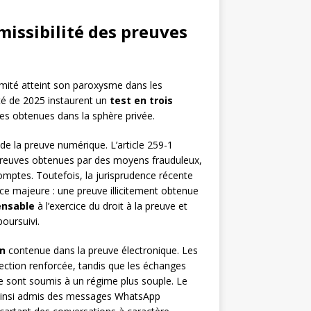
dmissibilité des preuves
timité atteint son paroxysme dans les
ité de 2025 instaurent un
test en trois
ues obtenues dans la sphère privée.
de la preuve numérique. L’article 259-1
e preuves obtenues par des moyens frauduleux,
comptes. Toutefois, la jurisprudence récente
ce majeure : une preuve illicitement obtenue
ensable
à l’exercice du droit à la preuve et
poursuivi.
on
contenue dans la preuve électronique. Les
ection renforcée, tandis que les échanges
e sont soumis à un régime plus souple. Le
a ainsi admis des messages WhatsApp