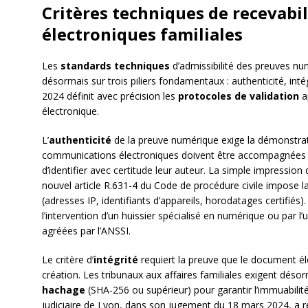
Critères techniques de recevabi
électroniques familiales
Les
standards techniques
d’admissibilité des preuves nu
désormais sur trois piliers fondamentaux : authenticité, intégr
2024 définit avec précision les
protocoles de validation
a
électronique.
L’
authenticité
de la preuve numérique exige la démonstrati
communications électroniques doivent être accompagnées 
d’identifier avec certitude leur auteur. La simple impression
nouvel article R.631-4 du Code de procédure civile impose 
(adresses IP, identifiants d’appareils, horodatages certifiés)
l’intervention d’un huissier spécialisé en numérique ou par l’u
agréées par l’ANSSI.
Le critère d’
intégrité
requiert la preuve que le document éle
création. Les tribunaux aux affaires familiales exigent désorm
hachage
(SHA-256 ou supérieur) pour garantir l’immuabilit
judiciaire de Lyon, dans son jugement du 18 mars 2024, a r