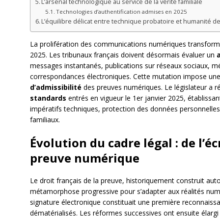
L’arsenal technologique au service de la vérité familiale
Technologies d’authentification admises en 2025
L’équilibre délicat entre technique probatoire et humanité des
La prolifération des communications numériques transforme
2025. Les tribunaux français doivent désormais évaluer un
messages instantanés, publications sur réseaux sociaux, m
correspondances électroniques. Cette mutation impose un
d’admissibilité
des preuves numériques. Le législateur a r
standards
entrés en vigueur le 1er janvier 2025, établissan
impératifs techniques, protection des données personnelles 
familiaux.
Évolution du cadre légal : de l’éc
preuve numérique
Le droit français de la preuve, historiquement construit au
métamorphose progressive pour s’adapter aux réalités numé
signature électronique constituait une première reconnaiss
dématérialisés. Les réformes successives ont ensuite élargi c