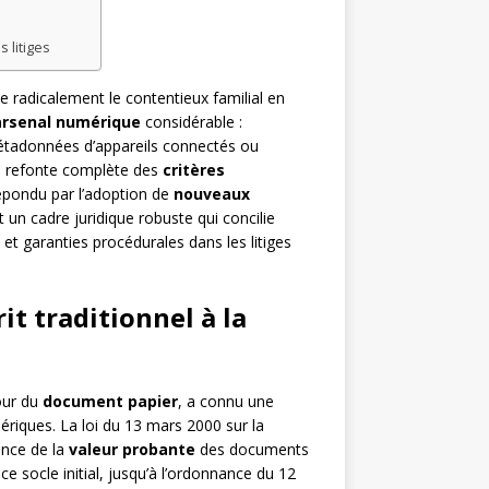
 litiges
 radicalement le contentieux familial en
arsenal numérique
considérable :
étadonnées d’appareils connectés ou
e refonte complète des
critères
épondu par l’adoption de
nouveaux
t un cadre juridique robuste qui concilie
et garanties procédurales dans les litiges
rit traditionnel à la
tour du
document papier
, a connu une
riques. La loi du 13 mars 2000 sur la
ance de la
valeur probante
des documents
e socle initial, jusqu’à l’ordonnance du 12