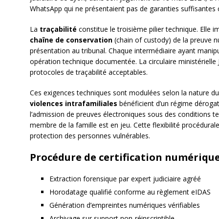
WhatsApp qui ne présentaient pas de garanties suffisantes 
La
traçabilité
constitue le troisième pilier technique. Elle
chaîne de conservation
(chain of custody) de la preuve n
présentation au tribunal. Chaque intermédiaire ayant manipul
opération technique documentée. La circulaire ministérielle
protocoles de traçabilité acceptables.
Ces exigences techniques sont modulées selon la nature du li
violences intrafamiliales
bénéficient d’un régime dérogato
l’admission de preuves électroniques sous des conditions te
membre de la famille est en jeu. Cette flexibilité procédurale
protection des personnes vulnérables.
Procédure de certification numérique
Extraction forensique par expert judiciaire agréé
Horodatage qualifié conforme au règlement eIDAS
Génération d’empreintes numériques vérifiables
Archivage sur support non-réinscriptible