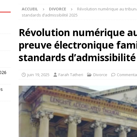
ACCUEIL
DIVORCE
Révolution numérique au tribunal
standards d’admissibilité 2025
Révolution numérique au 
preuve électronique fami
standards d’admissibilité
2026
juin 19, 2025
Farah Tatheri
Divorce
Commentai
es